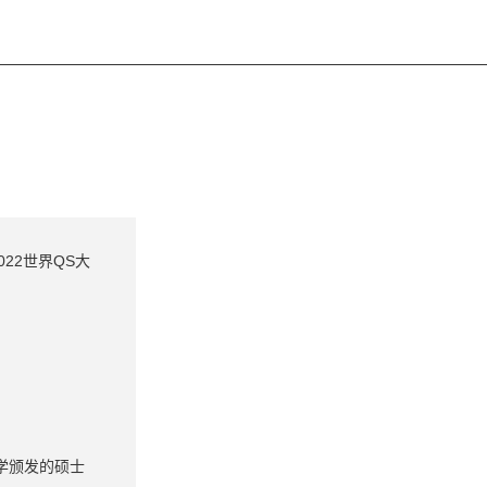
22世界QS大
学颁发的硕士