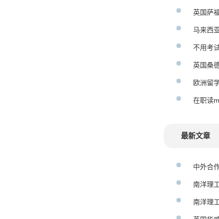
英国萨
马来西
不用考
英国桑
欧洲留
在职读m
最新文章
中外合
南洋理
南洋理