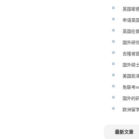
英国密
申请英
英国伦
国外研
吉隆坡首
国外硕
美国凯泽
免联考m
国外的
欧洲留
最新文章