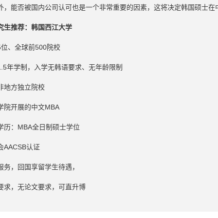
外，能否被国内公司认可也是一个非常重要的因素，这将决定韩国硕士在
究生推荐：韩国西江大学
位、全球前500院校
1.5年学制，入学无韩语要求、无年龄限制
非地方独立院校
学院开展的中文MBA
学历：MBA全日制硕士学位
AACSB认证
服务，回国享留学生待遇，
要求，无论文要求，可直升博