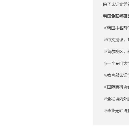
除了认证文凭
韩国免联考研
※韩国排名前5
※中文授课，
※首尔校区，
※一个专门大
※教育部认证
※国际商科协会
※全程境内外
※毕业无韩语