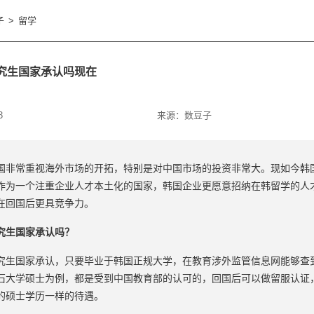
子
>
留学
究生国家承认吗现在
3
来源：
数豆子
国非常重视海外市场的开拓，特别是对中国市场的投资非常大。现如今韩
作为一个注重企业人才本土化的国家，韩国企业更愿意招纳在韩留学的人
在回国后更具竞争力。
究生国家承认吗？
究生国家承认，只要毕业于韩国正规大学，在教育涉外监管信息网能够查
石大学硕士为例，都是受到中国教育部的认可的，回国后可以做留服认证
的硕士学历一样的待遇。