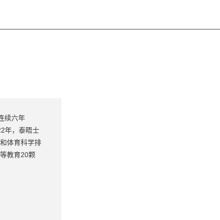
连续六年
022年，泰晤士
育和体育科学排
等教育20颗