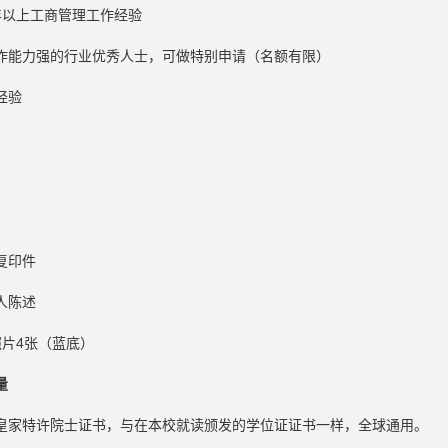
年以上工商管理工作经验
作能力强的行业优秀人士，可做特别申请（名额有限）
经验
复印件
人陈述
照片4张（蓝底）
量
皇家特许院士证书，与在本校就读颁发的学位证证书一样，全球通用。